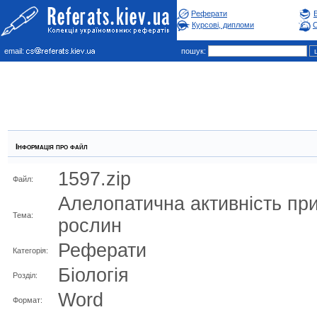
Реферати
Курсові, дипломи
С
email:
пошук:
Інформація про файл
1597.zip
Файл:
Алелопатична активність пр
Тема:
рослин
Реферати
Категорія:
Бiологiя
Розділ:
Word
Формат: