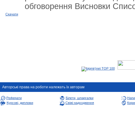
обговорення Висновки Списо
Cкачати
Авторськi права на роботи належать їх авторам
Реферати
Білети, шпаргалки
Напи
Курсові, дипломи
Свіжі надходження
Корис