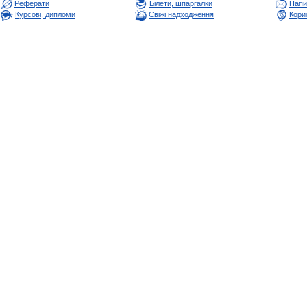
Реферати
Білети, шпаргалки
Напи
Курсові, дипломи
Свіжі надходження
Корис