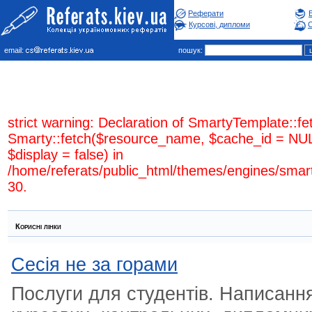
Реферати
Курсові, дипломи
С
email:
пошук:
strict warning: Declaration of SmartyTemplate::fe
Smarty::fetch($resource_name, $cache_id = NUL
$display = false) in
/home/referats/public_html/themes/engines/smar
30.
Кориснi лiнки
Сесія не за горами
Послуги для студентів. Написанн