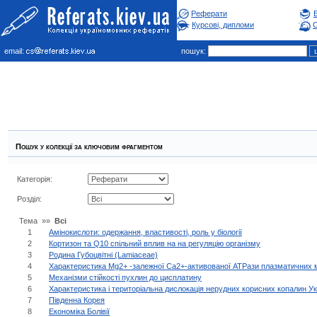
Реферати
Курсові, дипломи
С
email:
пошук:
Пошук у колекцiї за ключовим фрагментом
Категорiя:
Роздiл:
Тема »»
Всі
1
Амінокислоти: одержання, властивості, роль у біології
2
Кортизон та Q10 спільний вплив на на регуляцію організму
3
Родина Губоцвітні (Lamiaceae)
4
Характеристика Mg2+ -залежної Сa2+-активованої ATPази плазматичних
5
Механізми стійкості пухлин до цисплатину
6
Характеристика і територіальна дислокація нерудних корисних копалин Ук
7
Південна Корея
8
Економіка Болівії