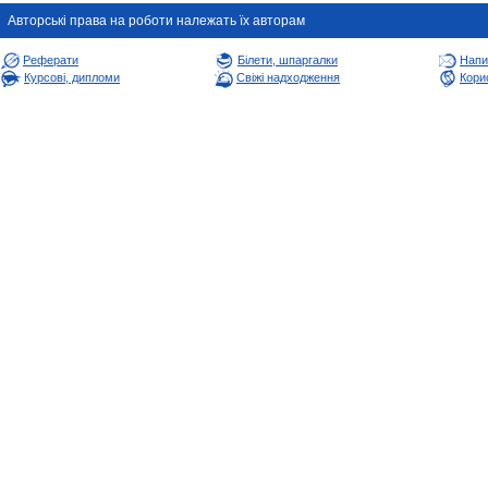
Авторськi права на роботи належать їх авторам
Реферати
Білети, шпаргалки
Напи
Курсові, дипломи
Свіжі надходження
Корис