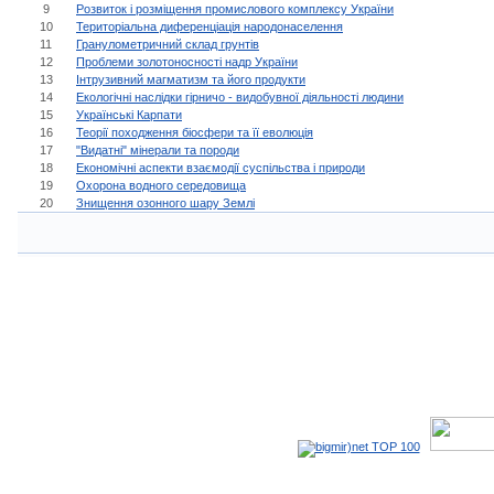
9
Розвиток і розміщення промислового комплексу України
10
Територіальна диференціація народонаселення
11
Гранулометричний склад грунтів
12
Проблеми золотоносності надр України
13
Інтрузивний магматизм та його продукти
14
Екологічні наслідки гірничо - видобувної діяльності людини
15
Українські Карпати
16
Теорії походження біосфери та її еволюція
17
"Видатні" мінерали та породи
18
Економічні аспекти взаємодії суспільства і природи
19
Охорона водного середовища
20
Знищення озонного шару Землі