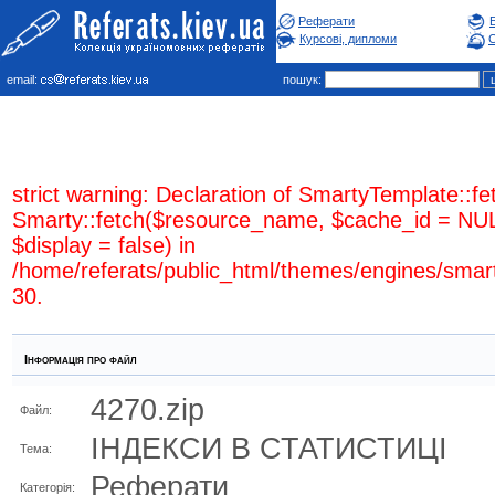
Реферати
Курсові, дипломи
С
email:
пошук:
strict warning: Declaration of SmartyTemplate::fe
Smarty::fetch($resource_name, $cache_id = NUL
$display = false) in
/home/referats/public_html/themes/engines/smar
30.
Інформація про файл
4270.zip
Файл:
ІНДЕКСИ В СТАТИСТИЦІ
Тема:
Реферати
Категорія: