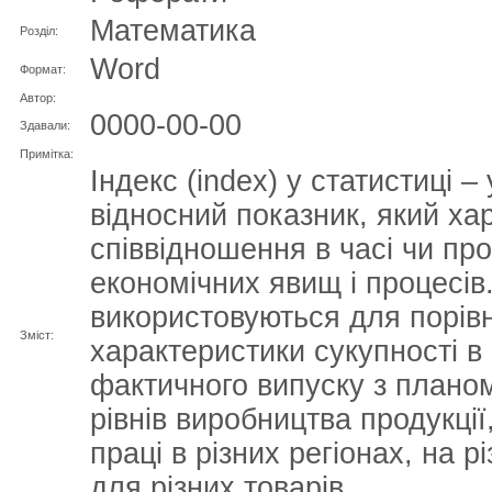
Математика
Розділ:
Word
Формат:
Автор:
0000-00-00
Здавали:
Примітка:
Індекс (index) у статистиці 
відносний показник, який ха
співвідношення в часі чи про
економічних явищ і процесів
використовуються для порів
Зміст:
характеристики сукупності в 
фактичного випуску з плано
рівнів виробництва продукції,
праці в різних регіонах, на р
для різних товарів.