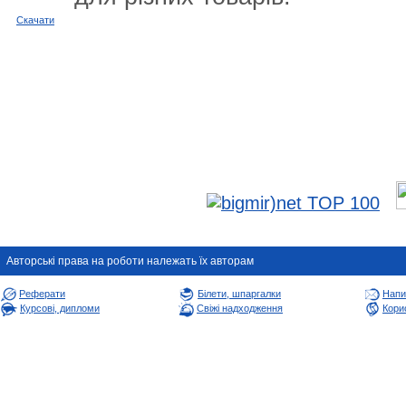
Cкачати
Авторськi права на роботи належать їх авторам
Реферати
Білети, шпаргалки
Напи
Курсові, дипломи
Свіжі надходження
Корис