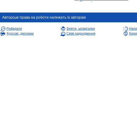
Авторськi права на роботи належать їх авторам
Реферати
Білети, шпаргалки
Напи
Курсові, дипломи
Свіжі надходження
Корис