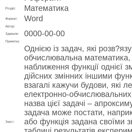
Математика
Розділ:
Word
Формат:
Автор:
0000-00-00
Здавали:
Примітка:
Однією із задач, які розв?яз
обчислювальна математика,
наближення функції однієї зм
дійсних змінних іншими функ
взагалі кажучи будови, які 
електронно-обчислювальних
назва цієї задачі – апроксим
задача може постати, наприк
або функція задана своїми з
Зміст:
таблиці результатів експерим