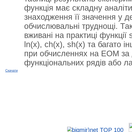
функція має складну аналіти
знаходження її значення у д
обчислювальні труднощі. Так
вживані на практиці функції si
ln(x), ch(x), sh(x) та багато
при обчисленнях на ЕОМ за
функціональних рядів або л
Cкачати