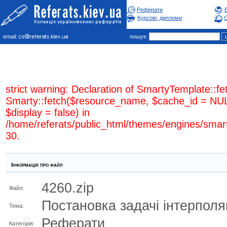
Реферати
Курсові, дипломи
С
email:
пошук:
strict warning: Declaration of SmartyTemplate::fe
Smarty::fetch($resource_name, $cache_id = NUL
$display = false) in
/home/referats/public_html/themes/engines/smar
30.
Інформація про файл
4260.zip
Файл:
Постановка задачі інтерполяц
Тема:
Реферати
Категорія: