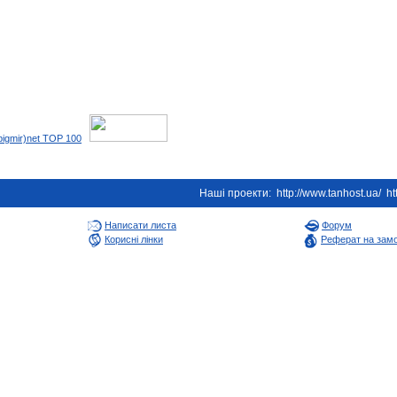
Наші проекти:
http://www.tanhost.ua/
ht
Написати листа
Форум
Корисні лінки
Реферат на зам