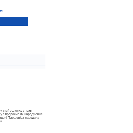
ня
у сім’ї золотих справ
кул пророчив їм народження
Сидоні Парфеніса народила
ї.