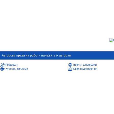
Авторськi права на роботи належать їх авторам
Реферати
Білети, шпаргалки
Курсові, дипломи
Свіжі надходження