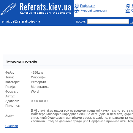
Реферати
Курсові, дипломи
С
email:
пошук:
Інформація про файл
Файл:
4256.zip
Тема:
Філософи
Категорія:
Реферати
Розділ:
Математика
Формат:
Word
Автор:
Здавали:
0000-00-00
Примітка:
В VI столітті до нашої ери осередком грецької науки та мистецтва ст
майстера Мнесарха народився син. За легендою, в Дельтах, куди 
Зміст:
сина, який буде славитися віками своєю мудрістю, справами та кр
хлопчика. І тоді за давньою традицією Парфеніса приймає ім’я Піфі
Cкачати