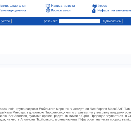
Білети, шпаргалки
Написати листа
Форум
віжі надходження
Корисні лінки
Реферат на замовлен
розсилка:
ала Іонія- група островів Егейського моря, які знаходяться біля берегів Малої Азії. Там 
приїхали Мнесарх з дружиною Парфенісою,- чи по справам, чи у весільну подорож- ора
асою. Бог Аполлон, вустами оракла, радить їм плити в Сірію. Пророцво збувається- в 
ада, на честь Аполлона Піфійського, а сина називає Піфагором, на честь пророцтва піфі