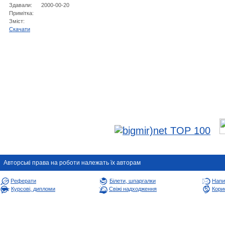
Здавали:
2000-00-20
Примітка:
Зміст:
Cкачати
Авторськi права на роботи належать їх авторам
Реферати
Білети, шпаргалки
Напи
Курсові, дипломи
Свіжі надходження
Корис