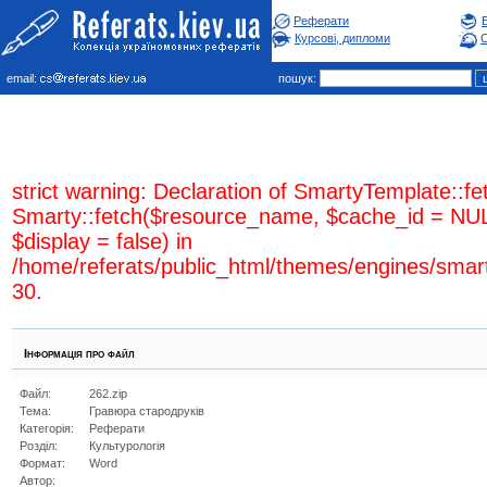
Реферати
Курсові, дипломи
С
email:
пошук:
strict warning: Declaration of SmartyTemplate::fe
Smarty::fetch($resource_name, $cache_id = NUL
$display = false) in
/home/referats/public_html/themes/engines/smar
30.
Інформація про файл
Файл:
262.zip
Тема:
Гравюра стародруків
Категорія:
Реферати
Розділ:
Культурологiя
Формат:
Word
Автор: