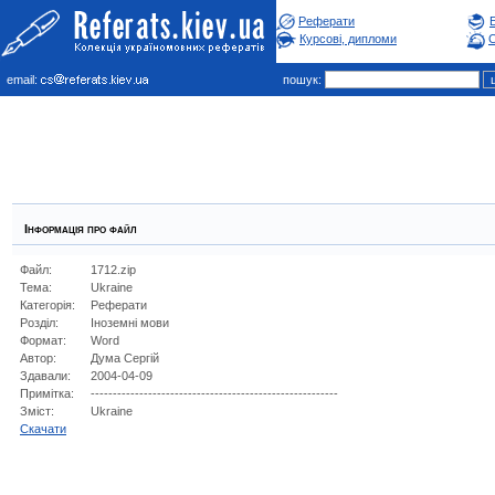
Реферати
Курсові, дипломи
С
email:
пошук:
Інформація про файл
Файл:
1712.zip
Тема:
Ukraine
Категорія:
Реферати
Розділ:
Iноземнi мови
Формат:
Word
Автор:
Дума Сергій
Здавали:
2004-04-09
Примітка:
--------------------------------------------------------
Зміст:
Ukraine
Cкачати