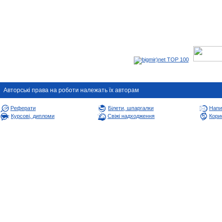
Авторськi права на роботи належать їх авторам
Реферати
Білети, шпаргалки
Напи
Курсові, дипломи
Свіжі надходження
Корис