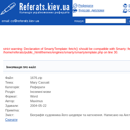
Реферати
Курсові, дипломи
С
email:
пошук:
strict warning: Declaration of SmartyTemplate::fetch() should be compatible with Smarty:
/home/referats/public_html/themes/engines/smarty/smartytemplate.php on line 30.
Інформація про файл
Файл:
1676.zip
Тема:
Mary Cassatt
Категорія:
Реферати
Розділ:
Iноземнi мови
Формат:
Word
Автор:
Maximus
Здавали:
2004-05-22
Примітка:
Зміст:
Біографія художника його шедеври та натхнення. Написано на Англі
Cкачати