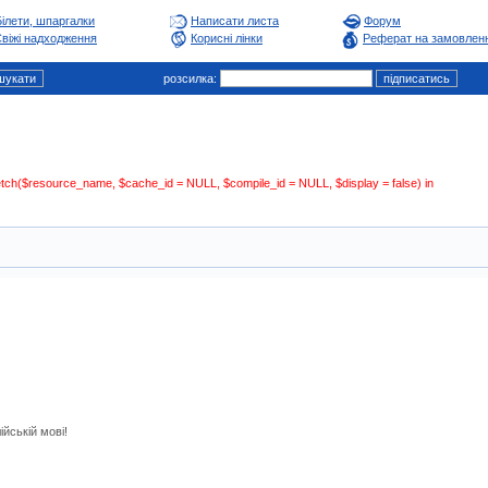
Білети, шпаргалки
Написати листа
Форум
віжі надходження
Корисні лінки
Реферат на замовлен
розсилка:
:fetch($resource_name, $cache_id = NULL, $compile_id = NULL, $display = false) in
йській мові!