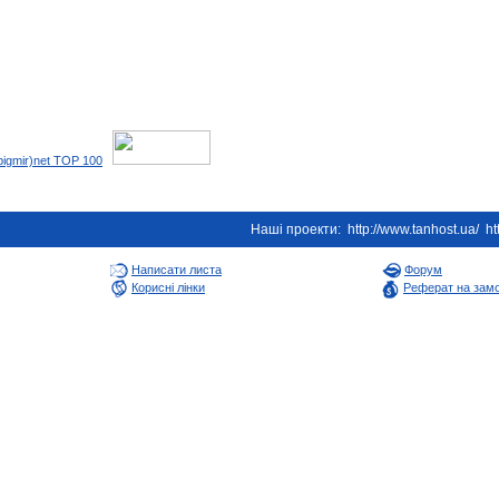
Наші проекти:
http://www.tanhost.ua/
ht
Написати листа
Форум
Корисні лінки
Реферат на зам