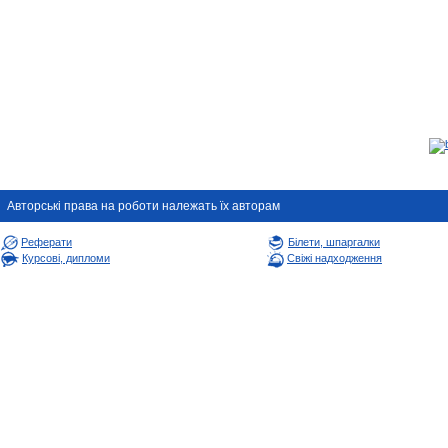
Авторськi права на роботи належать їх авторам
Реферати
Білети, шпаргалки
Курсові, дипломи
Свіжі надходження