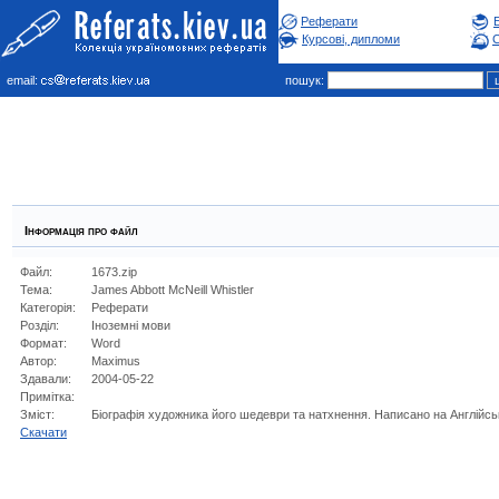
Реферати
Курсові, дипломи
С
email:
пошук:
Інформація про файл
Файл:
1673.zip
Тема:
James Abbott McNeill Whistler
Категорія:
Реферати
Розділ:
Iноземнi мови
Формат:
Word
Автор:
Maximus
Здавали:
2004-05-22
Примітка:
Зміст:
Біографія художника його шедеври та натхнення. Написано на Англійськ
Cкачати