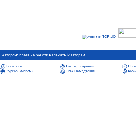
Авторськi права на роботи належать їх авторам
Реферати
Білети, шпаргалки
Напи
Курсові, дипломи
Свіжі надходження
Корис