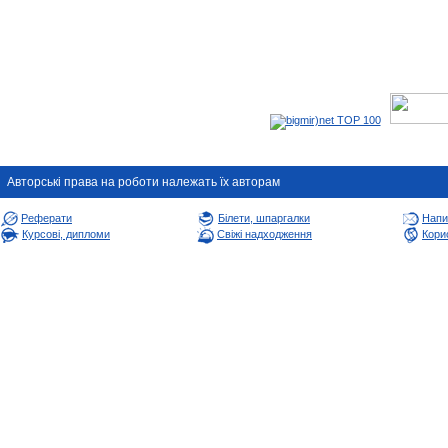
Авторськi права на роботи належать їх авторам
Реферати
Білети, шпаргалки
Напи
Курсові, дипломи
Свіжі надходження
Корис