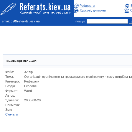
Реферати
Курсові, дипломи
С
email:
пошук:
Інформація про файл
Файл:
32.zip
Тема:
Організація суспільного та громадського моніторингу - кому потрібна так
Категорія:
Реферати
Розділ:
Екологiя
Формат:
Word
Автор:
Здавали:
2000-00-20
Примітка:
Зміст:
Cкачати