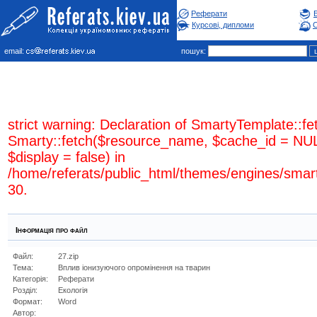
Реферати
Курсові, дипломи
С
email:
пошук:
strict warning: Declaration of SmartyTemplate::fe
Smarty::fetch($resource_name, $cache_id = NUL
$display = false) in
/home/referats/public_html/themes/engines/smar
30.
Інформація про файл
Файл:
27.zip
Тема:
Вплив іонизуючого опромінення на тварин
Категорія:
Реферати
Розділ:
Екологiя
Формат:
Word
Автор: