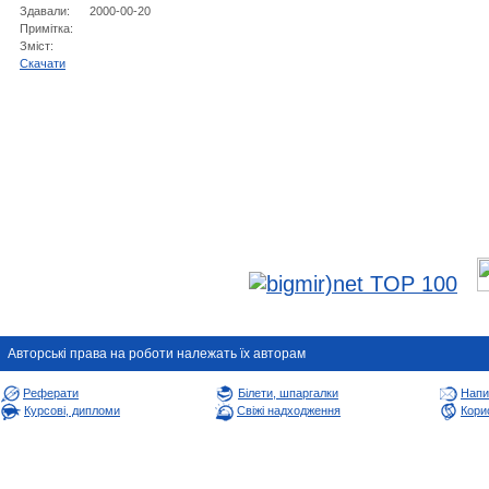
Здавали:
2000-00-20
Примітка:
Зміст:
Cкачати
Авторськi права на роботи належать їх авторам
Реферати
Білети, шпаргалки
Напи
Курсові, дипломи
Свіжі надходження
Корис