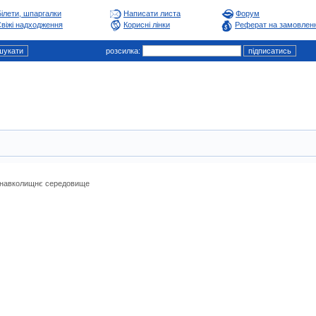
Білети, шпаргалки
Написати листа
Форум
віжі надходження
Корисні лінки
Реферат на замовлен
розсилка:
а навколищнє середовище