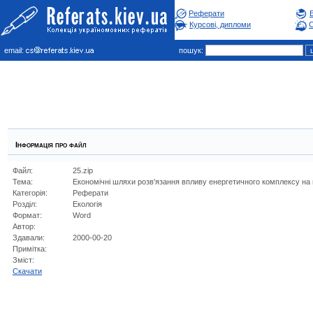
Реферати
Курсові, дипломи
С
email:
пошук:
Інформація про файл
Файл:
25.zip
Тема:
Економічні шляхи розв'язання впливу енергетичного комплексу н
Категорія:
Реферати
Розділ:
Екологiя
Формат:
Word
Автор:
Здавали:
2000-00-20
Примітка:
Зміст:
Cкачати