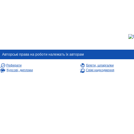
Авторськi права на роботи належать їх авторам
Реферати
Білети, шпаргалки
Курсові, дипломи
Свіжі надходження