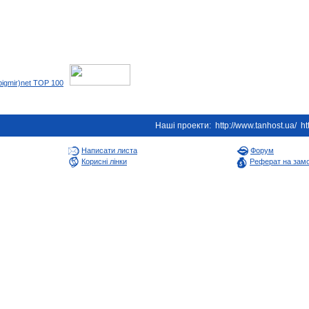
Наші проекти:
http://www.tanhost.ua/
ht
Написати листа
Форум
Корисні лінки
Реферат на зам