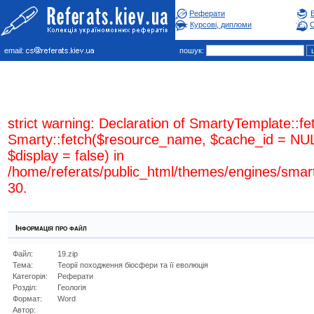
Реферати
Курсові, дипломи
С
email:
пошук:
strict warning: Declaration of SmartyTemplate::fe
Smarty::fetch($resource_name, $cache_id = NUL
$display = false) in
/home/referats/public_html/themes/engines/smar
30.
Інформація про файл
Файл:
19.zip
Тема:
Теорії походження біосфери та її еволюція
Категорія:
Реферати
Розділ:
Геологiя
Формат:
Word
Автор: