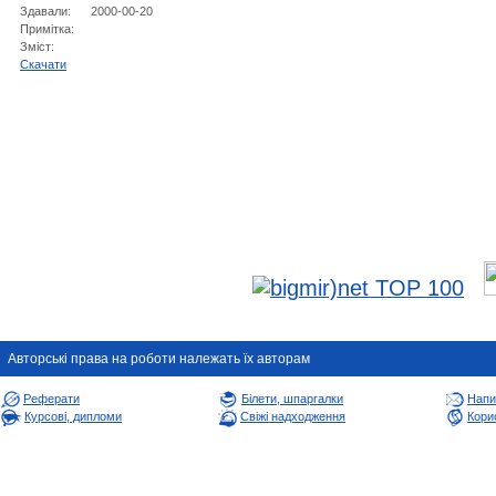
Здавали:
2000-00-20
Примітка:
Зміст:
Cкачати
Авторськi права на роботи належать їх авторам
Реферати
Білети, шпаргалки
Напи
Курсові, дипломи
Свіжі надходження
Корис