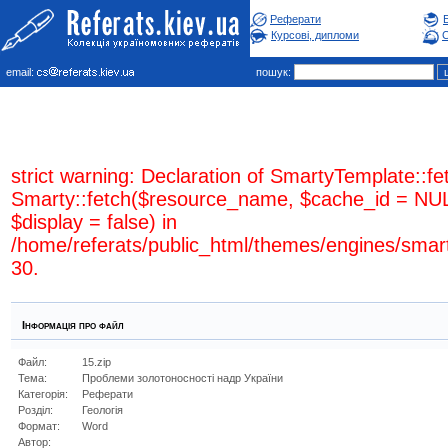
Реферати
Курсові, дипломи
С
email:
пошук:
strict warning: Declaration of SmartyTemplate::fe
Smarty::fetch($resource_name, $cache_id = NUL
$display = false) in
/home/referats/public_html/themes/engines/smar
30.
Інформація про файл
Файл:
15.zip
Тема:
Проблеми золотоносності надр України
Категорія:
Реферати
Розділ:
Геологiя
Формат:
Word
Автор: