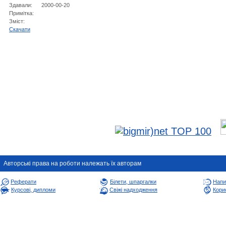
Здавали:
2000-00-20
Примітка:
Зміст:
Cкачати
Авторськi права на роботи належать їх авторам
Реферати
Білети, шпаргалки
Напи
Курсові, дипломи
Свіжі надходження
Корис