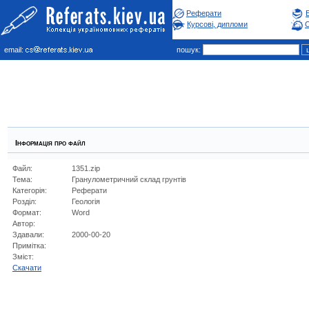
Реферати
Курсові, дипломи
С
email:
пошук:
Інформація про файл
Файл:
1351.zip
Тема:
Гранулометричний склад грунтів
Категорія:
Реферати
Розділ:
Геологiя
Формат:
Word
Автор:
Здавали:
2000-00-20
Примітка:
Зміст:
Cкачати