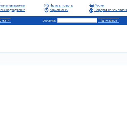
Білети, шпаргалки
Написати листа
Форум
віжі надходження
Корисні лінки
Реферат на замовлен
розсилка: