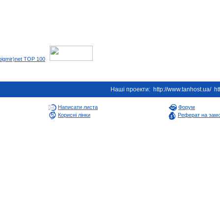
Наші проекти:
http://www.tanhost.ua/
ht
Написати листа
Форум
Корисні лінки
Реферат на зам