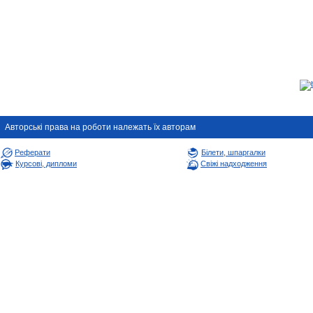
Авторськi права на роботи належать їх авторам
Реферати
Білети, шпаргалки
Курсові, дипломи
Свіжі надходження