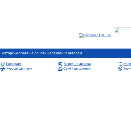
Авторськi права на роботи належать їх авторам
Реферати
Білети, шпаргалки
Напи
Курсові, дипломи
Свіжі надходження
Корис