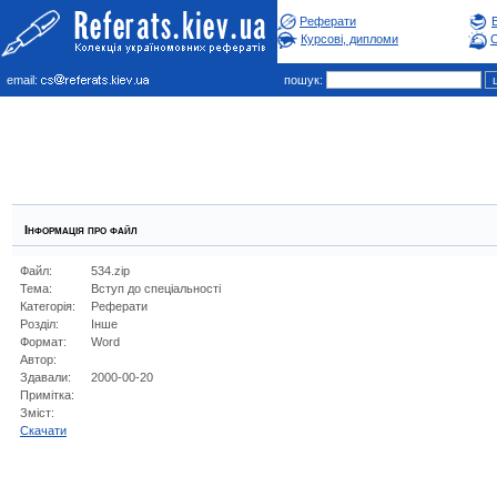
Реферати
Курсові, дипломи
С
email:
пошук:
Інформація про файл
Файл:
534.zip
Тема:
Вступ до спеціальності
Категорія:
Реферати
Розділ:
Інше
Формат:
Word
Автор:
Здавали:
2000-00-20
Примітка:
Зміст:
Cкачати