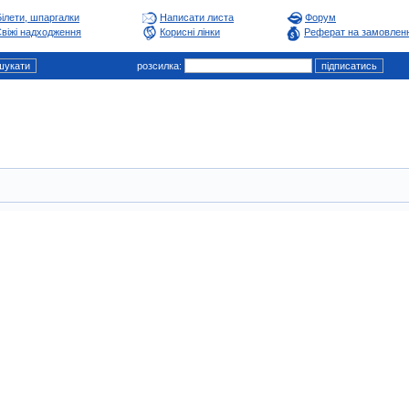
Білети, шпаргалки
Написати листа
Форум
віжі надходження
Корисні лінки
Реферат на замовлен
розсилка: