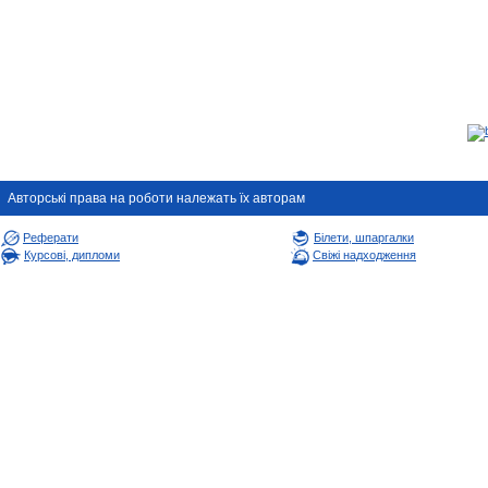
Авторськi права на роботи належать їх авторам
Реферати
Білети, шпаргалки
Курсові, дипломи
Свіжі надходження