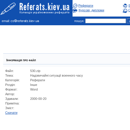
Реферати
Курсові, дипломи
С
email:
пошук:
Інформація про файл
Файл:
530.zip
Тема:
Надзвичайні ситуації военного часу
Категорія:
Реферати
Розділ:
Інше
Формат:
Word
Автор:
Здавали:
2000-00-20
Примітка:
Зміст:
Cкачати