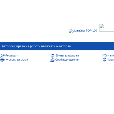
Авторськi права на роботи належать їх авторам
Реферати
Білети, шпаргалки
Напи
Курсові, дипломи
Свіжі надходження
Корис