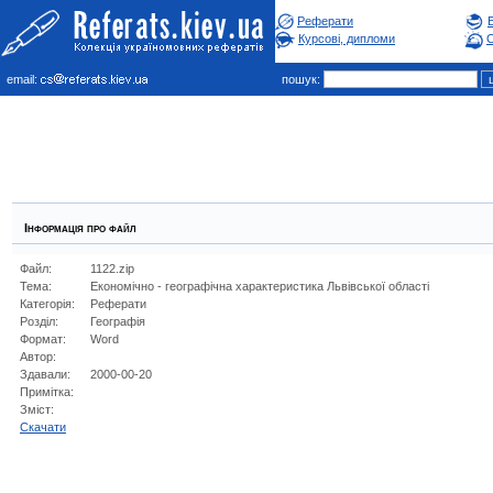
Реферати
Курсові, дипломи
С
email:
пошук:
Інформація про файл
Файл:
1122.zip
Тема:
Економічно - географічна характеристика Львівської області
Категорія:
Реферати
Розділ:
Географiя
Формат:
Word
Автор:
Здавали:
2000-00-20
Примітка:
Зміст:
Cкачати