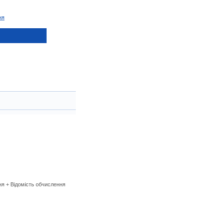
ня
я + Відомість обчислення