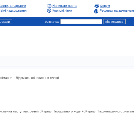
Білети, шпаргалки
Написати листа
Форум
віжі надходження
Корисні лінки
Реферат на замовлен
розсилка:
німання + Відомість обчислення площі
числення наступних речей: Журнал Теодолітного ходу + Журнал Тахометричного зніманн