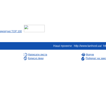
Наші проекти:
http://www.tanhost.ua/
ht
Написати листа
Форум
Корисні лінки
Реферат на зам