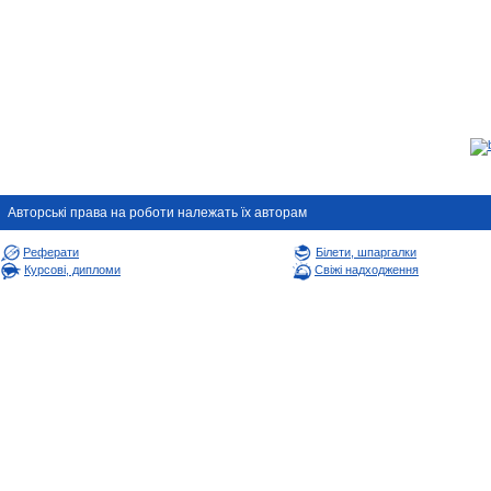
Авторськi права на роботи належать їх авторам
Реферати
Білети, шпаргалки
Курсові, дипломи
Свіжі надходження