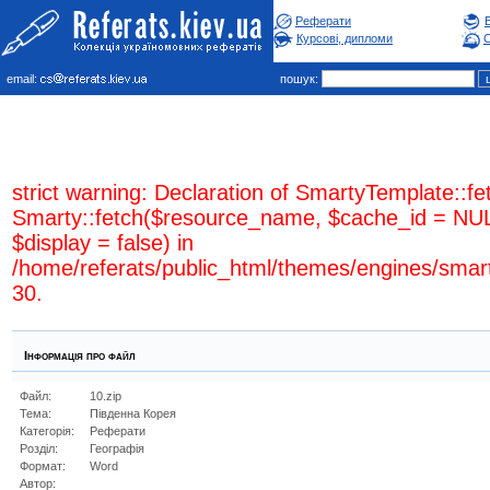
Реферати
Курсові, дипломи
С
email:
пошук:
strict warning: Declaration of SmartyTemplate::fe
Smarty::fetch($resource_name, $cache_id = NUL
$display = false) in
/home/referats/public_html/themes/engines/smar
30.
Інформація про файл
Файл:
10.zip
Тема:
Південна Корея
Категорія:
Реферати
Розділ:
Географiя
Формат:
Word
Автор: