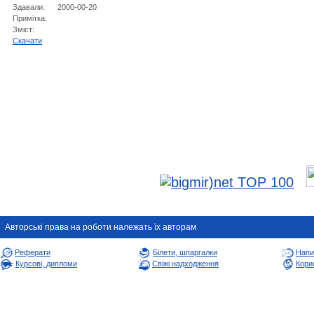
Здавали:
2000-00-20
Примітка:
Зміст:
Cкачати
Авторськi права на роботи належать їх авторам
Реферати
Білети, шпаргалки
Напи
Курсові, дипломи
Свіжі надходження
Корис