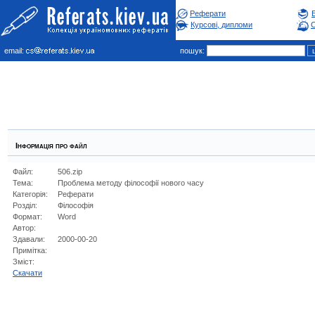
Реферати
Курсові, дипломи
С
email:
пошук:
Інформація про файл
Файл:
506.zip
Тема:
Проблема методу філософії нового часу
Категорія:
Реферати
Розділ:
Фiлософiя
Формат:
Word
Автор:
Здавали:
2000-00-20
Примітка:
Зміст:
Cкачати