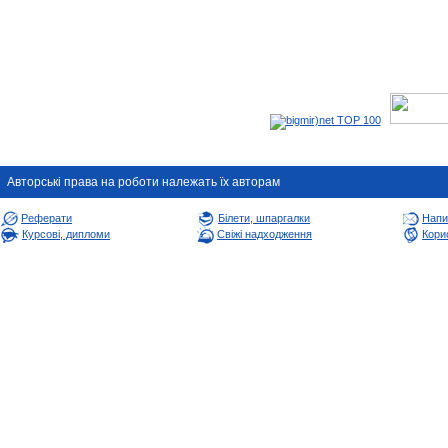
Авторськi права на роботи належать їх авторам
Реферати
Білети, шпаргалки
Напи
Курсові, дипломи
Свіжі надходження
Корис