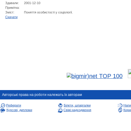
Здавали:
2001-12-10
Примітка:
Зміст:
Поняття особистості у соціології.
Cкачати
Авторськi права на роботи належать їх авторам
Реферати
Білети, шпаргалки
Напи
Курсові, дипломи
Свіжі надходження
Корис