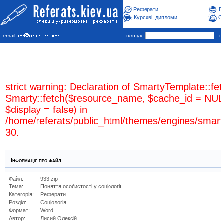
Реферати
Курсові, дипломи
С
email:
пошук:
strict warning: Declaration of SmartyTemplate::fe
Smarty::fetch($resource_name, $cache_id = NUL
$display = false) in
/home/referats/public_html/themes/engines/smar
30.
Інформація про файл
Файл:
933.zip
Тема:
Поняття особистості у соціології.
Категорія:
Реферати
Розділ:
Соцiологiя
Формат:
Word
Автор:
Лисий Олексій