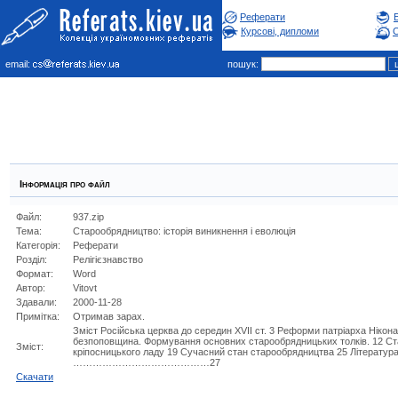
Реферати
Курсові, дипломи
С
email:
пошук:
Інформація про файл
Файл:
937.zip
Тема:
Cтарообрядництво: історія виникнення і еволюція
Категорія:
Реферати
Розділ:
Релiгiєзнавство
Формат:
Word
Автор:
Vitovt
Здавали:
2000-11-28
Примітка:
Отримав зарах.
Зміст Російська церква до середин XVII ст. 3 Реформи патріарха Нікона
безпоповщина. Формування основних старообрядницьких толків. 12 Ст
Зміст:
кріпосницького ладу 19 Сучасний стан старообрядництва 25 
……………………………………27
Cкачати