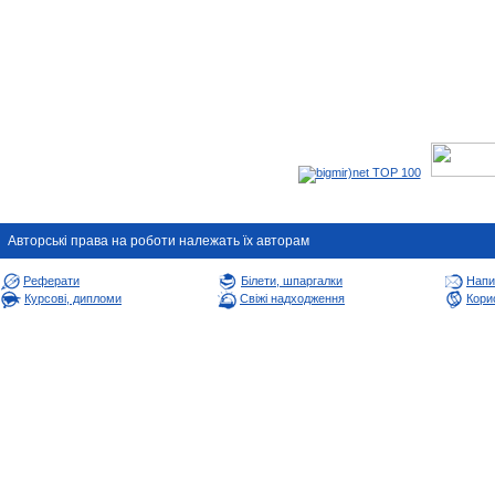
Авторськi права на роботи належать їх авторам
Реферати
Білети, шпаргалки
Напи
Курсові, дипломи
Свіжі надходження
Корис