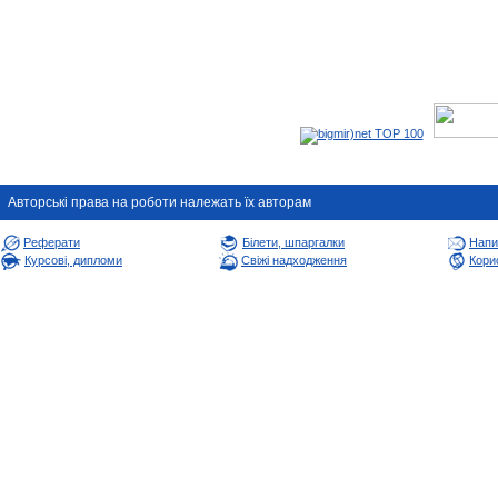
Авторськi права на роботи належать їх авторам
Реферати
Білети, шпаргалки
Напи
Курсові, дипломи
Свіжі надходження
Корис