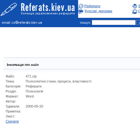
Реферати
Курсові, дипломи
С
email:
пошук:
Інформація про файл
Файл:
471.zip
Тема:
Психологічні стани, процеси, властивості
Категорія:
Реферати
Розділ:
Психологiя
Формат:
Word
Автор:
Здавали:
2000-00-20
Примітка:
Зміст:
Cкачати