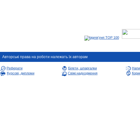
Авторськi права на роботи належать їх авторам
Реферати
Білети, шпаргалки
Напи
Курсові, дипломи
Свіжі надходження
Корис