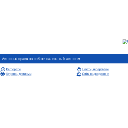
Авторськi права на роботи належать їх авторам
Реферати
Білети, шпаргалки
Курсові, дипломи
Свіжі надходження