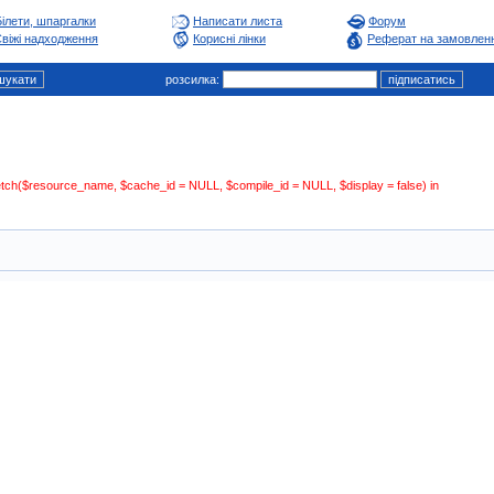
Білети, шпаргалки
Написати листа
Форум
віжі надходження
Корисні лінки
Реферат на замовлен
розсилка:
:fetch($resource_name, $cache_id = NULL, $compile_id = NULL, $display = false) in