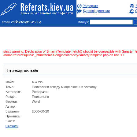
Реферати
Курсові, дипломи
С
email:
пошук:
strict warning: Declaration of SmartyTemplate::fetch() should be compatible with Smarty:
/home/referats/public_html/themes/engines/smarty/smartytemplate.php on line 30.
Інформація про файл
Файл:
464.zip
Тема:
Психологія огляду місця скоєння злочину
Категорія:
Реферати
Розділ:
Психологiя
Формат:
Word
Автор:
Здавали:
2000-00-20
Примітка:
Зміст:
Cкачати