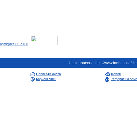
Наші проекти:
http://www.tanhost.ua/
ht
Написати листа
Форум
Корисні лінки
Реферат на зам