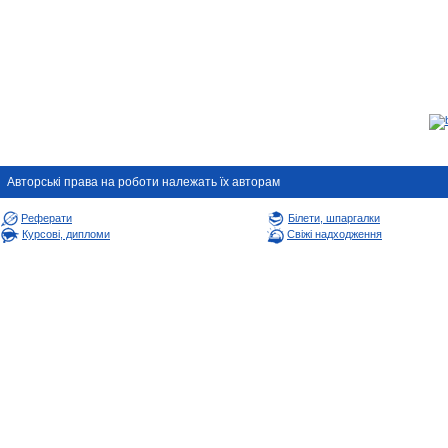
Авторськi права на роботи належать їх авторам
Реферати
Білети, шпаргалки
Курсові, дипломи
Свіжі надходження