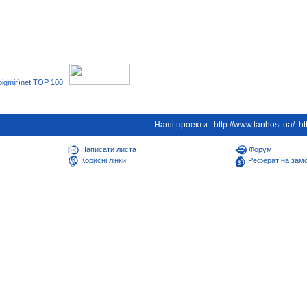
Наші проекти:
http://www.tanhost.ua/
ht
Написати листа
Форум
Корисні лінки
Реферат на зам