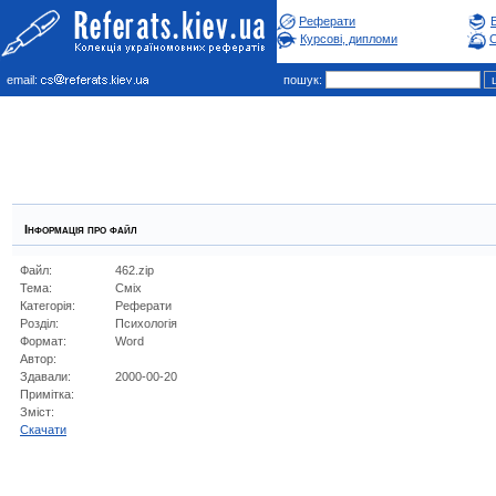
Реферати
Курсові, дипломи
С
email:
пошук:
Інформація про файл
Файл:
462.zip
Тема:
Сміх
Категорія:
Реферати
Розділ:
Психологiя
Формат:
Word
Автор:
Здавали:
2000-00-20
Примітка:
Зміст:
Cкачати