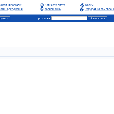
Білети, шпаргалки
Написати листа
Форум
віжі надходження
Корисні лінки
Реферат на замовлен
розсилка: