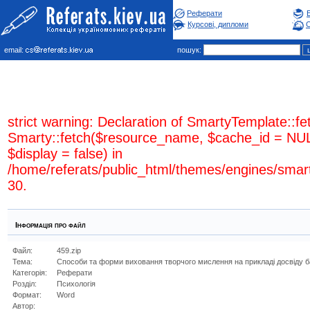
Реферати
Курсові, дипломи
С
email:
пошук:
strict warning: Declaration of SmartyTemplate::fe
Smarty::fetch($resource_name, $cache_id = NUL
$display = false) in
/home/referats/public_html/themes/engines/smar
30.
Інформація про файл
Файл:
459.zip
Тема:
Способи та форми виховання творчого мислення на прикладі досвіду ба
Категорія:
Реферати
Розділ:
Психологiя
Формат:
Word
Автор: