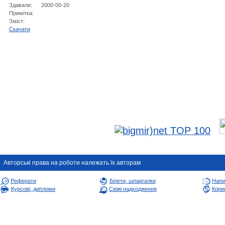
Здавали:
2000-00-20
Примітка:
Зміст:
Cкачати
Авторськi права на роботи належать їх авторам
Реферати
Білети, шпаргалки
Напи
Курсові, дипломи
Свіжі надходження
Корис