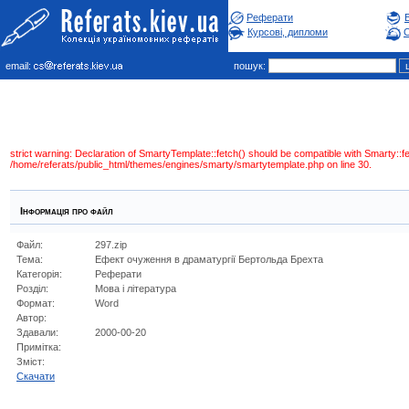
Реферати
Курсові, дипломи
С
email:
пошук:
strict warning: Declaration of SmartyTemplate::fetch() should be compatible with Smarty:
/home/referats/public_html/themes/engines/smarty/smartytemplate.php on line 30.
Інформація про файл
Файл:
297.zip
Тема:
Ефект очуження в драматургії Бертольда Брехта
Категорія:
Реферати
Розділ:
Мова i лiтература
Формат:
Word
Автор:
Здавали:
2000-00-20
Примітка:
Зміст:
Cкачати