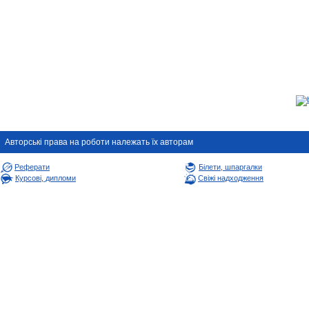
Авторськi права на роботи належать їх авторам
Реферати
Білети, шпаргалки
Курсові, дипломи
Свіжі надходження