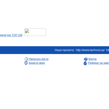
Наші проекти:
http://www.tanhost.ua/
ht
Написати листа
Форум
Корисні лінки
Реферат на зам