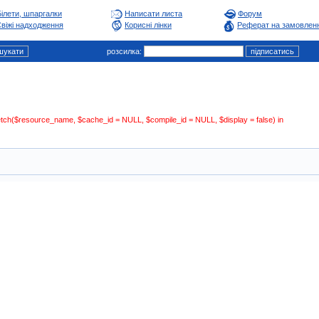
Білети, шпаргалки
Написати листа
Форум
віжі надходження
Корисні лінки
Реферат на замовлен
розсилка:
:fetch($resource_name, $cache_id = NULL, $compile_id = NULL, $display = false) in