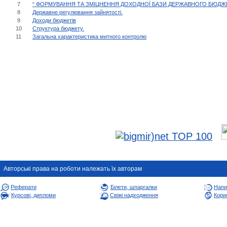
7
“ ФОРМУВАННЯ ТА ЗМІЦНЕННЯ ДОХОДНОЇ БАЗИ ДЕРЖАВНОГО БЮДЖ
8
Державне регулювання зайнятості.
9
Доходи бюджетів
10
Структура бюджету.
11
Загальна характеристика митного контролю
Авторськi права на роботи належать їх авторам
Реферати
Білети, шпаргалки
Напи
Курсові, дипломи
Свіжі надходження
Корис