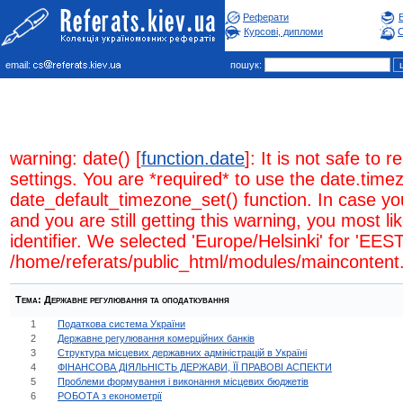
Реферати
Курсові, дипломи
С
email:
пошук:
warning: date() [
function.date
]: It is not safe to
settings. You are *required* to use the date.timez
date_default_timezone_set() function. In case y
and you are still getting this warning, you most l
identifier. We selected 'Europe/Helsinki' for 'EES
/home/referats/public_html/modules/maincontent.
Тема:
Державне регулювання та оподаткування
1
Податкова система України
2
Державне регулювання комерційних банків
3
Структура місцевих державних адміністрацій в Україні
4
ФІНАНСОВА ДІЯЛЬНІСТЬ ДЕРЖАВИ, ЇЇ ПРАВОВІ АСПЕКТИ
5
Проблеми формування і виконання місцевих бюджетів
6
РОБОТА з економетрії