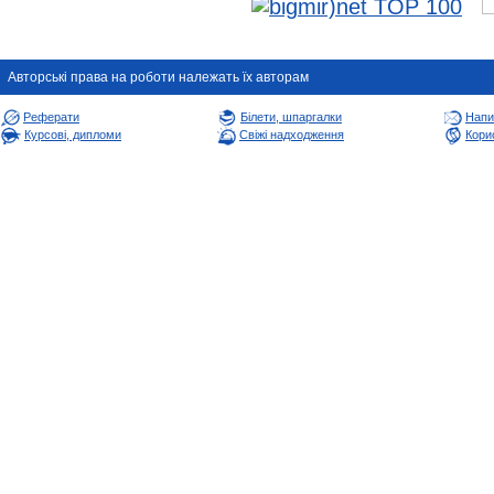
Авторськi права на роботи належать їх авторам
Реферати
Білети, шпаргалки
Напи
Курсові, дипломи
Свіжі надходження
Корис