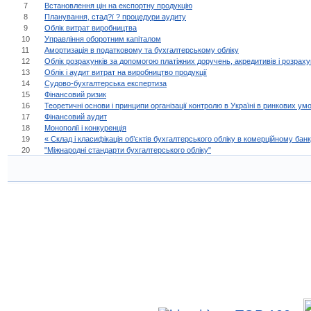
7
Встановлення цін на експортну продукцію
8
Планування, стад?ї ? процедури аудиту
9
Облік витрат виробництва
10
Управління оборотним капіталом
11
Амортизація в податковому та бухгалтерському обліку
12
Облік розрахунків за допомогою платіжних доручень, акредитивів і розраху
13
Облік і аудит витрат на виробництво продукції
14
Судово-бухгалтерська експертиза
15
Фінансовий ризик
16
Теоретичні основи і принципи організації контролю в Україні в ринкових ум
17
Фінансовий аудит
18
Монополії і конкуренція
19
« Склад і класифікація об’єктів бухгалтерського обліку в комерційному банк
20
"Міжнародні стандарти бухгалтерського обліку"