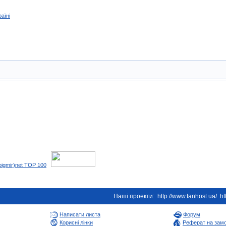
аїні
Наші проекти:
http://www.tanhost.ua/
ht
Написати листа
Форум
Корисні лінки
Реферат на зам