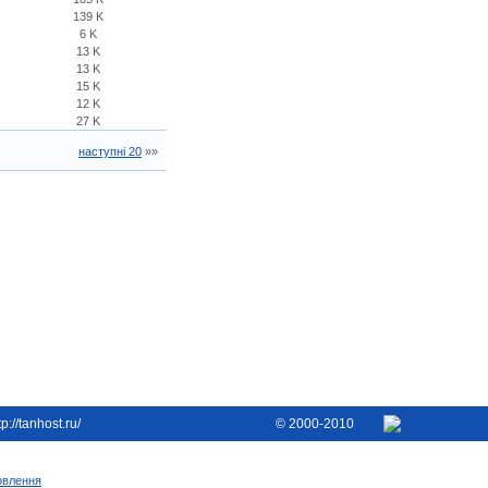
139 K
6 K
13 K
13 K
15 K
12 K
27 K
наступні 20
»»
tp://tanhost.ru/
© 2000-2010
овлення