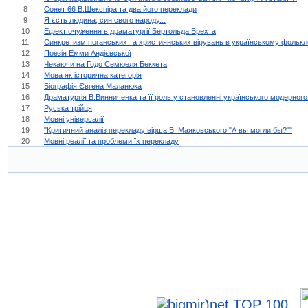
8
Сонет 66 В.Шекспіра та два його переклади
9
Я єсть людина, син свого народу...
10
Ефект очуження в драматургії Бертольда Брехта
11
Синкретизм поганських та християнських вірувань в українському фолькл
12
Поезія Емми Андієвської
13
Чекаючи на Годо Семюеля Беккета
14
Мова як історична категорія
15
Біографія Євгена Маланюка
16
Драматургія В.Винниченка та її роль у становленні українського модерного
17
Руська трійця
18
Мовні універсалії
19
"Критичний аналіз перекладу вірша В. Маяковського "А вы могли бы?""
20
Мовні реалії та проблеми їх перекладу