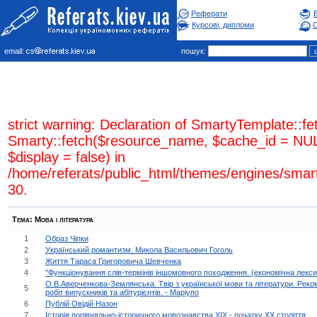
Реферати
Курсові, дипломи
С
email:
пошук:
strict warning: Declaration of SmartyTemplate::fe
Smarty::fetch($resource_name, $cache_id = NUL
$display = false) in
/home/referats/public_html/themes/engines/smar
30.
Тема:
Мова i лiтература
1
Образ Чiпки
2
Український романтизм. Микола Васильович Гоголь
3
Життя Тараса Григоровича Шевченка
4
"Функціонування слів-термінів іншомовного походження. (економічна лексик
О.В.Авеpченкова-Землянська. Твіp з укpаїнської мови та літеpатуpи. Реко
5
pобіт випускників та абітуpієнтів. - Маpіупо
6
Публій Овідій Назон
7
Історія порівняльно-історичного мовознавства XIX - початку XX століття