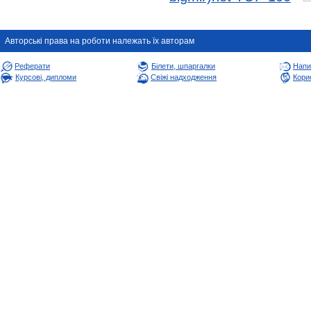
Авторськi права на роботи належать їх авторам
Реферати
Білети, шпаргалки
Напи
Курсові, дипломи
Свіжі надходження
Корис