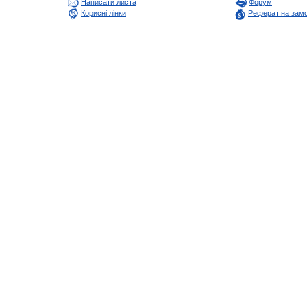
Написати листа
Форум
Корисні лінки
Реферат на зам