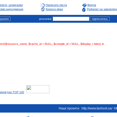
Білети, шпаргалки
Написати листа
Форум
віжі надходження
Корисні лінки
Реферат на замовлен
розсилка:
:fetch($resource_name, $cache_id = NULL, $compile_id = NULL, $display = false) in
Наші проекти:
http://www.tanhost.ua/
ht