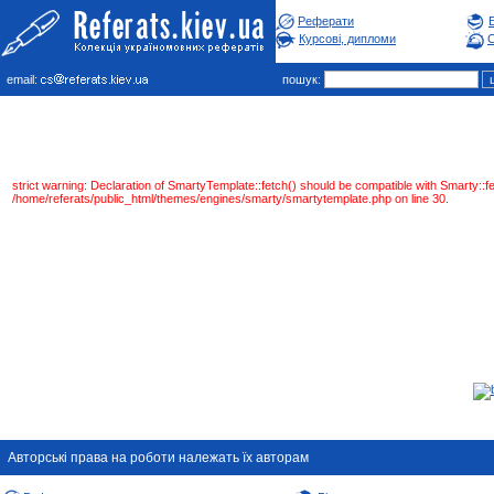
Реферати
Курсові, дипломи
С
email:
пошук:
strict warning: Declaration of SmartyTemplate::fetch() should be compatible with Smarty:
/home/referats/public_html/themes/engines/smarty/smartytemplate.php on line 30.
Авторськi права на роботи належать їх авторам