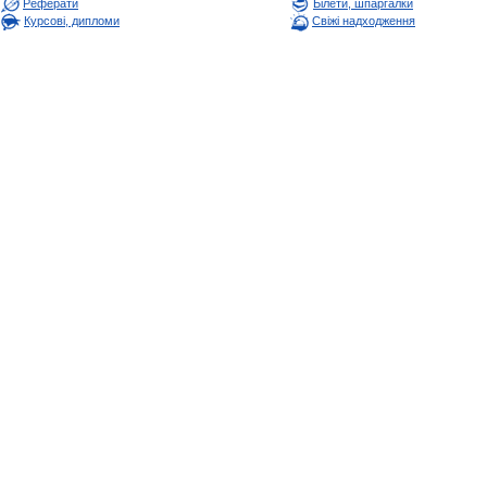
Реферати
Білети, шпаргалки
Курсові, дипломи
Свіжі надходження