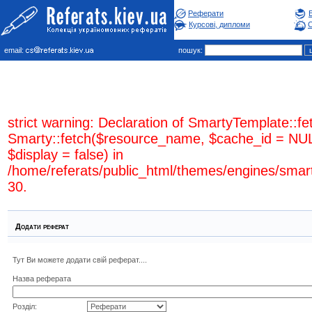
Реферати
Курсові, дипломи
С
email:
пошук:
strict warning: Declaration of SmartyTemplate::fe
Smarty::fetch($resource_name, $cache_id = NUL
$display = false) in
/home/referats/public_html/themes/engines/smar
30.
Додати реферат
Тут Ви можете додати свій реферат....
Назва реферата
Розділ: