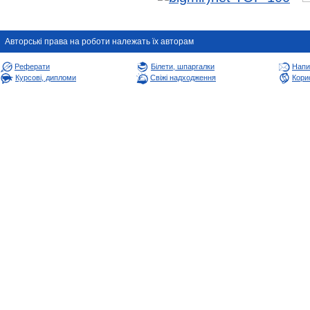
Авторськi права на роботи належать їх авторам
Реферати
Білети, шпаргалки
Напи
Курсові, дипломи
Свіжі надходження
Корис