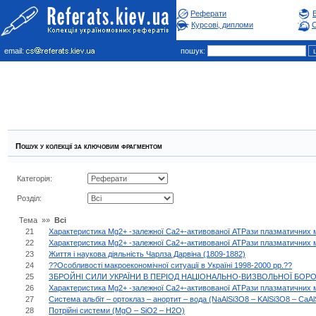
Реферати
Курсові, дипломи
С
email:
пошук:
Пошук у колекцiї за ключовим фрагментом
Категорiя:
Роздiл:
Тема »»
Всі
21
Характеристика Mg2+ -залежної Сa2+-активованої ATPази плазматичних 
22
Характеристика Mg2+ -залежної Сa2+-активованої ATPази плазматичних 
23
Життя і наукова діяльність Чарлза Дарвіна (1809-1882)
24
??Особливості макроекономічної ситуації в Україні 1998-2000 рр.??
25
ЗБРОЙНІ СИЛИ УКРАЇНИ В ПЕРІОД НАЦІОНАЛЬНО-ВИЗВОЛЬНОЇ БОРОТ
26
Характеристика Mg2+ -залежної Сa2+-активованої ATPази плазматичних 
27
Система альбіт – ортоклаз – анортит – вода (NaAlSi3O8 – KАlSi3O8 – CaA
28
Потрійні системи (MgO – SiO2 – H2O)