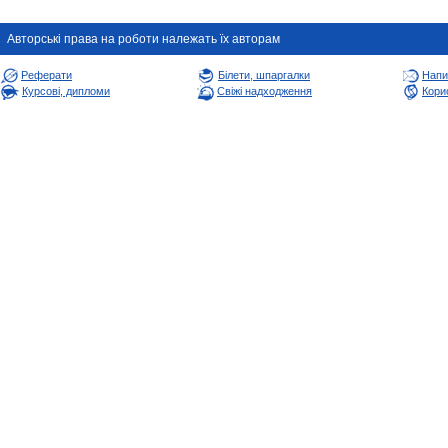
Авторськi права на роботи належать їх авторам
Реферати
Білети, шпаргалки
Напи
Курсові, дипломи
Свіжі надходження
Корис