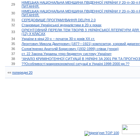
НІМЕЦЬКА НАЦІОНАЛЬНА МЕНШИНА ПВІДЕННОЇ УКРАЇНИ У 20-ті–30-ті Р
29
ПИТАННЯ.
НІМЕЦЬКА НАЦІОНАЛЬНА МЕНШИНА ПВІДЕННОЇ УКРАЇНИ У 20-ті–30-ті Р
30
ПИТАННЯ.
31
СЕРЕДОВИЩЕ ПРОГРАМУВАННЯ DELPHI 2.0
32
Становище Української журналістики в 20-х роках
ОРІЄHТОВHИЙ ПЕРЕЛІК ТЕМ ТВОРІВ З УКРАЇHСЬКОЇ ЛІТЕРАТУРИ ДЛЯ
33
(12)-Х КЛАСАХ
34
України в кінці 20-х – початок 30-х років ХХ ст.
35
Леонтович Микола Дмитрович (1877—1921) композитор, хоровий диригент,
36
Солов’яненко Анатолій Борисович (1932-1999) співак (тенор)
37
ст. 22 Закона Украины «про бюджетну систему України»
38
“АНАЛІЗ КРИМІНОГЕННОЇ СИТУАЦІЇ В УКРАЇНІ ЗА 2001 РІК ТА ПРОГНОЗ 
39
??Особливості макроекономічної ситуації в Україні 1998-2000 рр.??
««
попередні 20