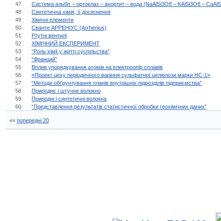
47
Система альбіт – ортоклаз – анортит – вода (NaAlSi3O8 – KАlSi3O8 – CaAl
48
Синтетична хімія, її досягнення
49
Хімічні елементи
50
Сванте АРРЕНІУС (Arrhenius)
51
Ртутні вентилі
52
ХІМІЧНИЙ ЕКСПЕРИМЕНТ
53
“Роль хімії у житті суспільства”
54
“Франций”
55
Вплив упорядкування атомів на електроопір сплавів
56
«Проект цеху періодичного варіння сульфатної целюлози марки НС-1»
57
“Методи обґрунтування планів внутрішніх підрозділів підприємства”
58
Природнє і штучне волокно
59
Природні і синтетичні волокна
60
“Представлення результатів статистичної обробки геохімічних даних”
««
попередні 20