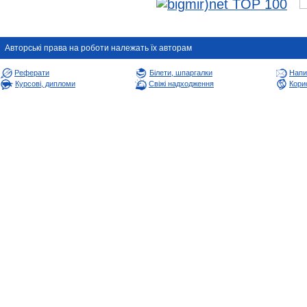
Авторськi права на роботи належать їх авторам
Реферати
Білети, шпаргалки
Напи
Курсові, дипломи
Свіжі надходження
Корис