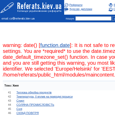
Реферати
Курсові, дипломи
С
email:
пошук:
warning: date() [
function.date
]: It is not safe to
settings. You are *required* to use the date.timez
date_default_timezone_set() function. In case y
and you are still getting this warning, you most l
identifier. We selected 'Europe/Helsinki' for 'EES
/home/referats/public_html/modules/maincontent.
Тема:
Хiмiя
41
Теплова обробка продуктів
42
Температура, її вплив на природні процеси
43
Спирт
44
СОЛЯНА ПРОМИСЛОВІСТЬ
45
Солі
46
СКЛАД ПОВІТРЯ